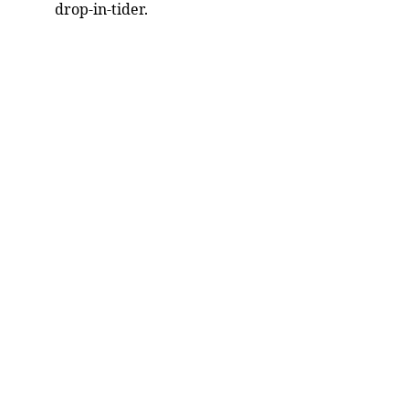
drop-in-tider.
Kontakta oss
info.juridikcentrum@gmail.com
Citydiakonalen
Södervärnsgatan 8, 
214 27, Malmö
Besökstider
Tisdagar
10:00 - 12:00